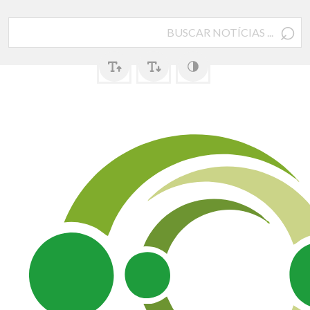
⌕
Pesquisar
por: