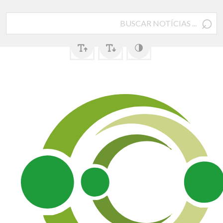
⌕
Pesquisar
por: