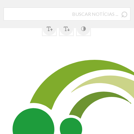
⌕
Pesquisar
por: