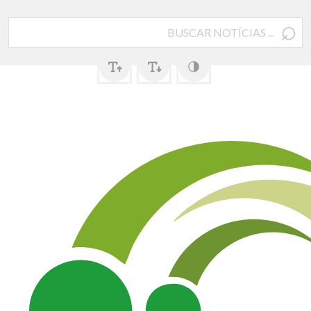
⌕
Pesquisar
por: