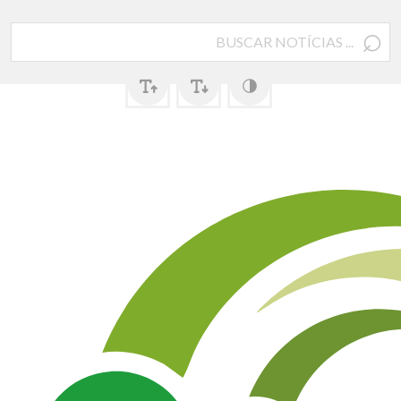
⌕
Pesquisar
por: