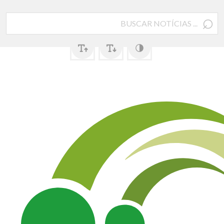
⌕
Pesquisar
por: