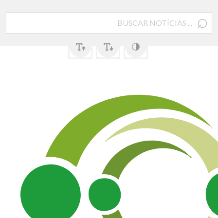
⌕
Pesquisar
por: