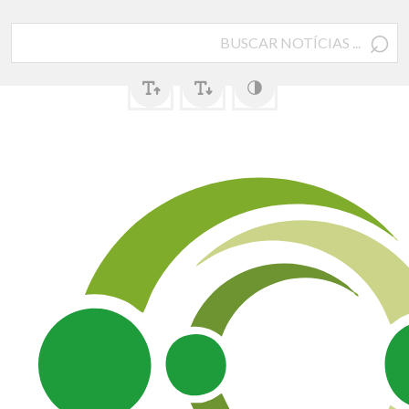
⌕
Pesquisar
por: