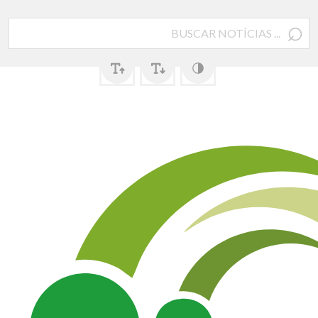
⌕
Pesquisar
por: