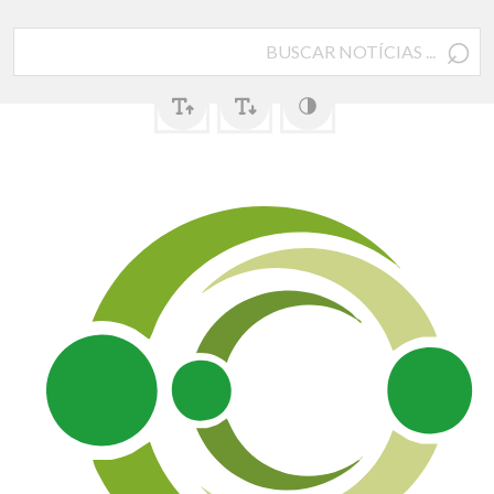
⌕
Pesquisar
por: