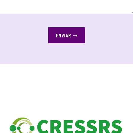
ENVIAR
➝