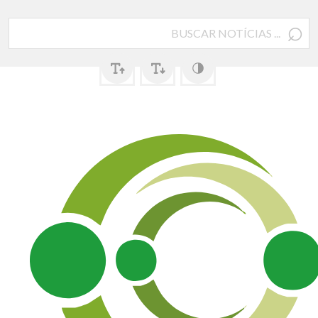
⌕
Pesquisar
por: