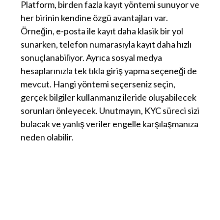
Platform, birden fazla kayıt yöntemi sunuyor ve
her birinin kendine özgü avantajları var.
Örneğin, e-posta ile kayıt daha klasik bir yol
sunarken, telefon numarasıyla kayıt daha hızlı
sonuçlanabiliyor. Ayrıca sosyal medya
hesaplarınızla tek tıkla giriş yapma seçeneği de
mevcut. Hangi yöntemi seçerseniz seçin,
gerçek bilgiler kullanmanız ileride oluşabilecek
sorunları önleyecek. Unutmayın, KYC süreci sizi
bulacak ve yanlış veriler engelle karşılaşmanıza
neden olabilir.