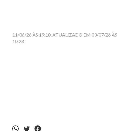
11/06/26 ÀS 19:10, ATUALIZADO EM 03/07/26 ÀS
10:28