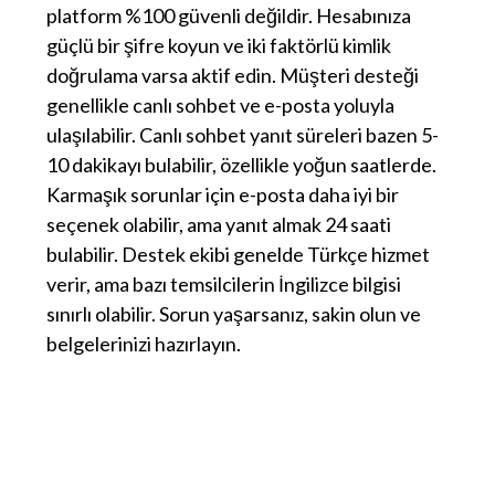
platform %100 güvenli değildir. Hesabınıza
güçlü bir şifre koyun ve iki faktörlü kimlik
doğrulama varsa aktif edin. Müşteri desteği
genellikle canlı sohbet ve e-posta yoluyla
ulaşılabilir. Canlı sohbet yanıt süreleri bazen 5-
10 dakikayı bulabilir, özellikle yoğun saatlerde.
Karmaşık sorunlar için e-posta daha iyi bir
seçenek olabilir, ama yanıt almak 24 saati
bulabilir. Destek ekibi genelde Türkçe hizmet
verir, ama bazı temsilcilerin İngilizce bilgisi
sınırlı olabilir. Sorun yaşarsanız, sakin olun ve
belgelerinizi hazırlayın.