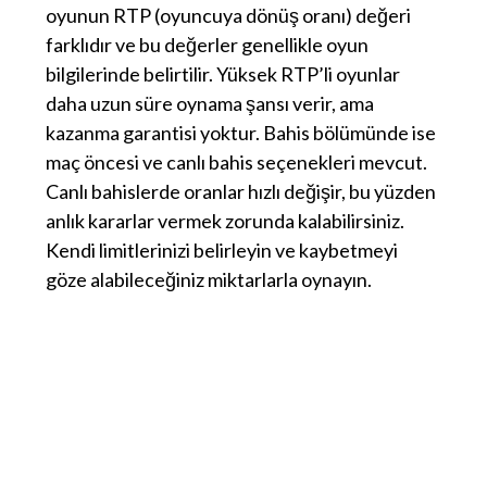
oyunun RTP (oyuncuya dönüş oranı) değeri
farklıdır ve bu değerler genellikle oyun
bilgilerinde belirtilir. Yüksek RTP’li oyunlar
daha uzun süre oynama şansı verir, ama
kazanma garantisi yoktur. Bahis bölümünde ise
maç öncesi ve canlı bahis seçenekleri mevcut.
Canlı bahislerde oranlar hızlı değişir, bu yüzden
anlık kararlar vermek zorunda kalabilirsiniz.
Kendi limitlerinizi belirleyin ve kaybetmeyi
göze alabileceğiniz miktarlarla oynayın.