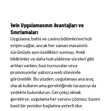
1win Uygulamasının Avantajları ve
Sınırlamaları
Uygulama, bahis ve casino bölümlerine hızlı
erişim sağlar, ancak her zaman masaüstü
sürümüyle aynı özellikleri sunmaz. Anlık
bildirimler ve daha hızlı yükleme süreleri gibi
artıları varken, bazı turnuvalar veya
promosyonlar yalnızca web sitesinde
görünebilir. Bu yüzden, uygulamayı ana araç
olarak kullanın ama gerektiğinde tarayıcıyı da
yedekte bulundurun. Gerçekçi olmak
gerekirse, uygulama her sorunu çözmez; bazen
basit bir yeniden başlatma yeterli olur.