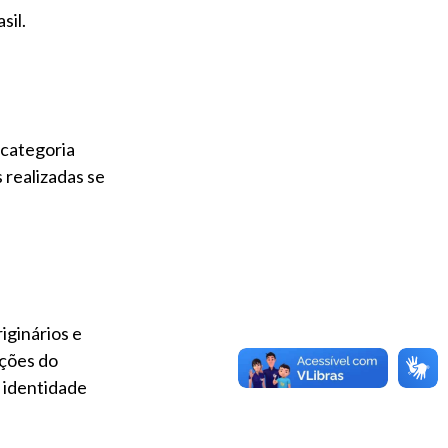
sil.
 categoria
 realizadas se
iginários e
ações do
a identidade