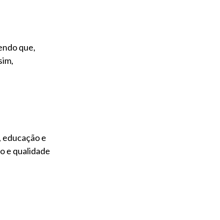
sendo que,
sim,
, educação e
o e qualidade