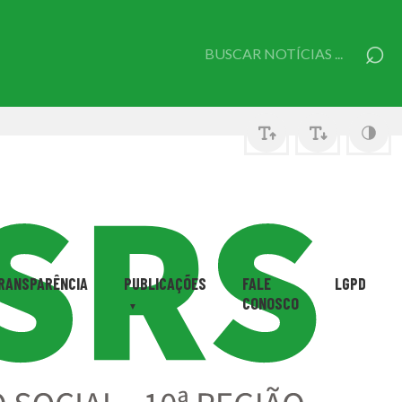
⌕
Pesquisar
por:
RANSPARÊNCIA
PUBLICAÇÕES
FALE
LGPD
CONOSCO