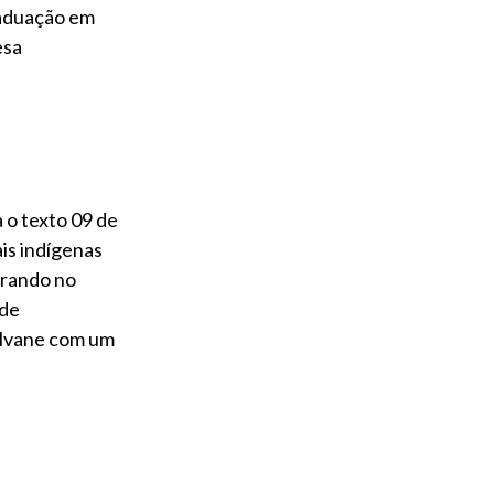
raduação em
esa
o texto 09 de
s indígenas
trando no
 de
alvane com um