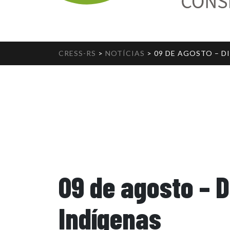
CRESS-RS
>
NOTÍCIAS
>
09 DE AGOSTO – D
09 de agosto – 
Indígenas