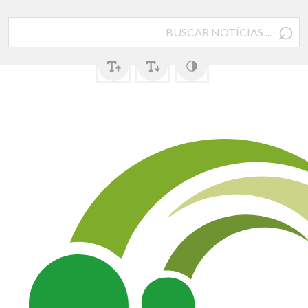
⌕
Pesquisar
por: