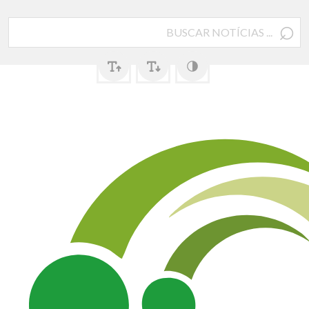
⌕
Pesquisar
por: