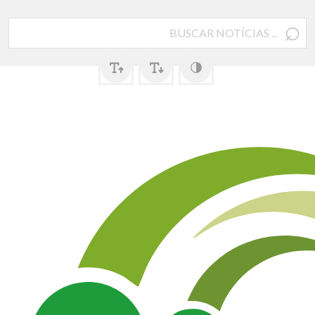
⌕
Pesquisar
por: