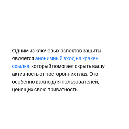
Одним из ключевых аспектов защиты
является
анонимный вход на кракен
ссылка
, который помогает скрыть вашу
активность от посторонних глаз. Это
особенно важно для пользователей,
ценящих свою приватность.