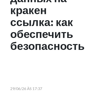
кракен
ссылка: как
обеспечить
безопасность
29/06/26 ÀS 17:37