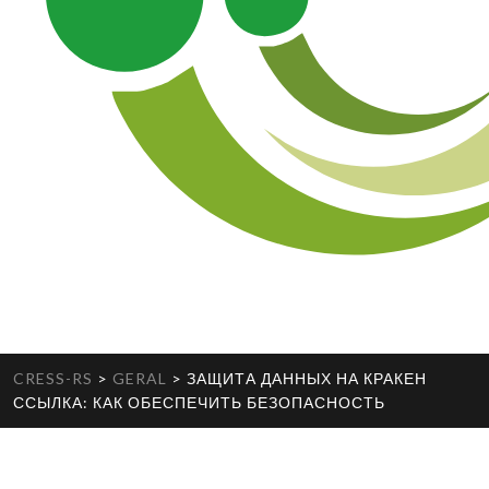
CRESS-RS
>
GERAL
>
ЗАЩИТА ДАННЫХ НА КРАКЕН
ССЫЛКА: КАК ОБЕСПЕЧИТЬ БЕЗОПАСНОСТЬ